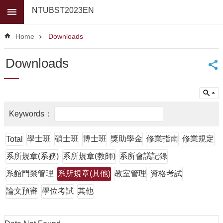
Skip to main content
NTUBST2023EN
Advanced
Search
Home
Downloads
News
Downloads
About
Us
Faculty
For
high
school
學士班
碩士班
博士班
獎助學金
修業指南
修業規定
Total
students
系所規章(系務)
系所規章(教師)
系所會議記錄
Undergraduate
系館門禁管理
系所規章(其他)
教室管理
資格考試
Masters
論文預審
/
學位考試
其他
PhD
Programs