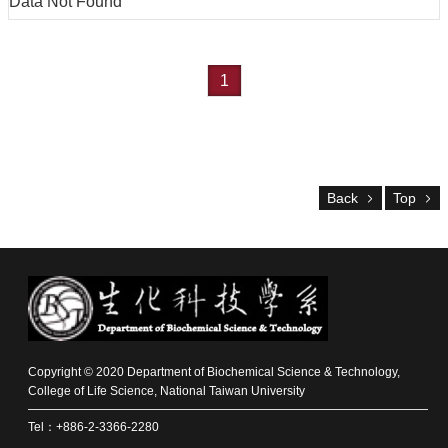
Data Not Found
Alumni
Resources
Downloads
1
Home
NTU
NTU-
CLS
Back
Top
Site
Map
Contact
中
文
版
News
Copyright © 2020 Department of Biochemical Science & Technology,
About
College of Life Science, National Taiwan University
Us
Tel：+886-2-3366-2280
Faculty