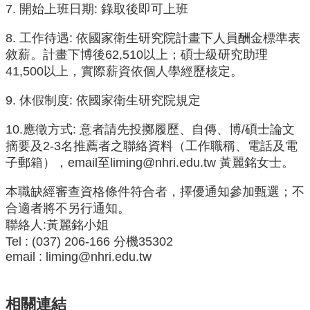
資
7. 開始上班日期: 錄取後即可上班
源
8. 工作待遇: 依國家衛生研究院計畫下人員酬金標準表
下
敘薪。計畫下博後62,510以上；碩士級研究助理
載
41,500以上，實際薪資依個人學經歷核定。
中
心
9. 休假制度: 依國家衛生研究院規定
捐
款
10.應徵方式: 意者請先投擲履歷、自傳、博/碩士論文
專
摘要及2-3名推薦者之聯絡資料（工作職稱、電話及電
區
子郵箱），email至
liming@nhri.edu.tw
黃麗銘女士。
回
本職缺經審查資格條件符合者，擇優通知參加甄選；不
首
合適者將不另行通知。
頁
聯絡人:黃麗銘小姐
臺
Tel : (037) 206-166 分機35302
大
email : liming@nhri.edu.tw
首
頁
生
相關連結
科