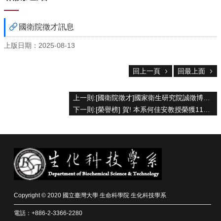
院
首
國衛院徵才訊息
頁
網
上版日期：2025-08-13
站
導
回上一頁
回最上面
覽
聯
絡
上一則:[國衛院徵才]國家衛生研究院誠徵博士後研究員 及 助研究員(含)以上研究人員
資
下一則:[榮譽榜] 賀! 本系何佳安教授榮獲114學年度特聘教授殊榮
訊
English
公
佈
欄
學
Copyright © 2020 國立臺灣大學 生命科學院 生化科技學系
系
簡
電話：+886-2-3366-2280
介