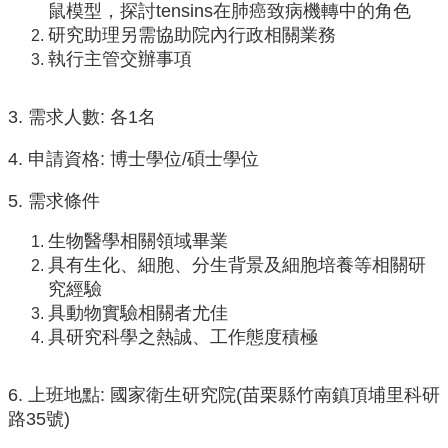
中
鼠模型，探討tensins在肺癌致病機轉中的角色
生
研究助理另需協助院內行政相關業務
專
執行主管交辦事項
區
大
3. 需求人數: 各1名
學
部
4. 申請資格: 博士學位/碩士學位
碩
5. 需求條件
博
士
生物醫學相關領域畢業
班
具有生化、細胞、分生背景及細胞培養等相關研
系
究經驗
友
具動物實驗相關者尤佳
會
具研究科學之熱誠、工作態度積極
動
態
6. 上班地點: 國家衛生研究院(苗栗縣竹南鎮頂埔里科研
常
路35號)
用