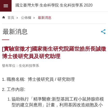
跳到主要內容區塊
國立臺灣大學 生命科學院 生化科技學系 2020
進
階
首頁
公佈欄
最新消息
搜
尋
最新消息
公
佈
欄
[實驗室徵才]國家衛生研究院羅世皓所長誠徵
學
博士後研究員及研究助理
系
簡
發布單位：生化科技學系
介
1. 職務名稱: 博士後研究員 / 研究助理
系
所
2. 工作內容:
師
資
協助執行「精準醫療:新型基因工程小鼠肺腺癌模
高
型的建立與應用」計畫，利用基因改造細胞及小