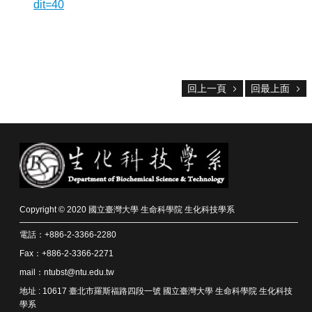
中
dit=40
生
專
區
大
學
回上一頁
回最上面
部
碩
博
士
班
系
Copyright © 2020 國立臺灣大學 生命科學院 生化科技學系
友
會
電話：+886-2-3366-2280
動
Fax：+886-2-3366-2271
態
mail：ntubst@ntu.edu.tw
常
地址 : 10617 臺北市羅斯福路四段一號 國立臺灣大學 生命科學院 生化科技
用
學系