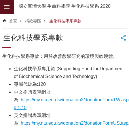
跳到主要內容區塊
國立臺灣大學 生命科學院 生化科技學系 2020
進
階
首頁
捐款專區
生化科技學系專款
搜
尋
生化科技學系專款
公
佈
欄
生化科技學系專款：用於改善教學研究的環境與軟硬體。
學
生化科技學系專用款 (Supporting Fund for Department
系
of Biochemical Science and Technology)
簡
介
專屬代碼為:120
中文捐贈表單網址
系
為:
https://my.ntu.edu.tw/donation2/donationFormTW.as
所
師
dit=40
資
英文捐贈表單網址
為:
https://my.ntu.edu.tw/donation2/donationFormUS.asp
高