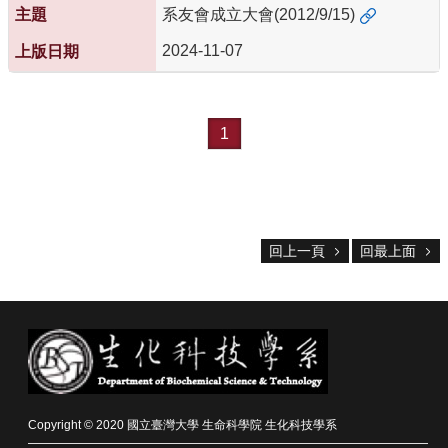
系友會成立大會(2012/9/15)
院
首
2024-11-07
頁
網
站
導
1
覽
聯
絡
資
訊
回上一頁
回最上面
English
公
佈
欄
學
系
簡
Copyright © 2020 國立臺灣大學 生命科學院 生化科技學系
介