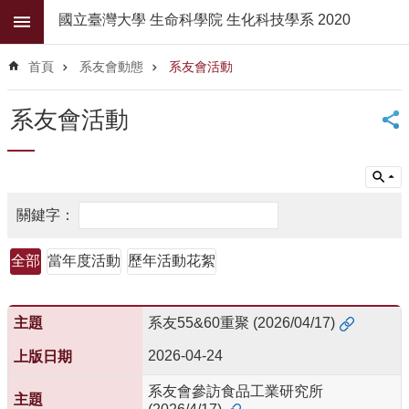
跳到主要內容區塊
國立臺灣大學 生命科學院 生化科技學系 2020
進
階
首頁
系友會動態
系友會活動
搜
尋
系友會活動
公
佈
欄
學
系
簡
全部
當年度活動
歷年活動花絮
介
系
所
系友55&60重聚 (2026/04/17)
師
2026-04-24
資
系友會參訪食品工業研究所
高