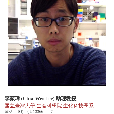
中
生
專
區
大
學
部
碩
博
士
班
系
友
會
動
態
李家瑋 (Chia-Wei Lee) 助理教授
常
國立臺灣大學 生命科學院 生化科技學系
用
電話 ：(O)、(Ｌ) 3366-4447