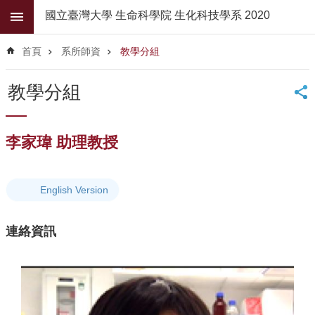
跳到主要內容區塊
國立臺灣大學 生命科學院 生化科技學系 2020
進
階
首頁
系所師資
教學分組
搜
尋
教學分組
公
佈
欄
李家瑋 助理教授
學
系
簡
English Version
介
連絡資訊
系
所
師
資
高