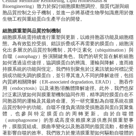
Cellular Membrane Remodeling, Lipid Homeostasis &
院
Bioengineering）致力於探討細胞膜動態調控、脂質代謝與細
首
胞品質控制之分子機制，並進一步將基礎生物學知識應用於微
頁
生物工程與重組蛋白生產平台的開發。
網
細胞膜重塑與品質控制機制
站
細胞膜系統需持續進行重塑與更新，以維持胞器功能及細胞穩
導
態。為有效監控受損、錯誤折疊或不再需要的膜蛋白，細胞演
覽
化出多層次的品質控制機制，其中泛素化
（ubiquitination）與
聯
自噬（autophagy）扮演關鍵角色。我們的研究旨在解析細胞
絡
如何透過這些途徑，協調膜蛋白的辨識、運輸與降解，進而維
資
持膜系統的功能與恆定。
我們特別聚焦於泛素訊號如何標記受
訊
損或功能失調的膜蛋白，並引導其進入不同的降解途徑，包括
English
內質網相關降解（ER-associated degradation, ERAD）、胞吞作
用（endocytosis）以及液胞/溶酶體降解途徑。此外，我們也探
公
討泛素訊號如何與膜重塑機制協同作用，精準調控膜蛋白在不
佈
同胞器間的運輸及其最終命運。
另一研究重點為自噬系統在膜
欄
品質控制中的功能。自噬不僅負責清除受損胞器與蛋白質聚集
體，也參與特定膜蛋白的周轉更新。由於自噬體
學
（autophagosome）的形成高度依賴膜來源供應與膜重塑事
系
件，膜脂質組成、膜曲率變化以及胞器間的脂質流動，都會顯
簡
著影響自噬的效率。我們致力於釐清膜重塑如何驅動自噬體的
介