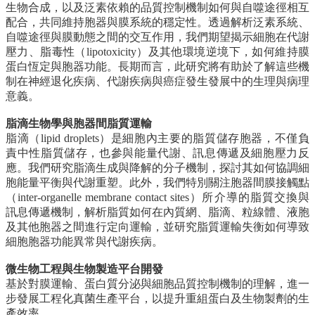
生物合成，以及泛素依賴的品質控制機制如何與自噬途徑相互
配合，共同維持胞器與膜系統的穩定性。
透過解析泛素系統、
系
自噬途徑與膜動態之間的交互作用，我們期望揭示細胞在代謝
所
壓力、脂毒性（lipotoxicity）及其他環境逆境下，如何維持膜
師
蛋白恆定與胞器功能。長期而言，此研究將有助於了解這些機
資
制在神經退化疾病、代謝疾病與癌症發生發展中的生理與病理
高
意義。
中
脂滴生物學與胞器間脂質運輸
生
脂滴（lipid droplets）是細胞內主要的脂質儲存胞器，不僅負
專
責中性脂質儲存，也參與能量代謝、訊息傳遞及細胞壓力反
區
應。我們研究脂滴生成與降解的分子機制，探討其如何協調細
大
胞能量平衡與代謝重塑。
此外，我們特別關注胞器間膜接觸點
學
（inter-organelle membrane contact sites）所介導的脂質交換與
部
訊息傳遞機制，解析脂質如何在內質網、脂滴、粒線體、液胞
及其他胞器之間進行定向運輸，並研究脂質運輸失衡如何導致
碩
細胞胞器功能異常與代謝疾病。
博
士
微生物工程與生物製造平台開發
班
基於對膜運輸、蛋白質分泌與細胞品質控制機制的理解，進一
步發展工程化真菌生產平台，以提升重組蛋白及生物製劑的生
系
產效率。