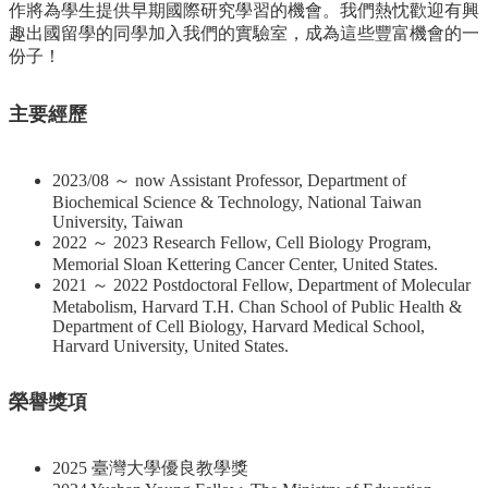
作將為學生提供早期國際研究學習的機會。我們熱忱歡迎有興
趣出國留學的同學加入我們的實驗室，成為這些豐富機會的一
份子！
主要經歷
2023/08 ～ now Assistant Professor, Department of
Biochemical Science & Technology, National Taiwan
University, Taiwan
2022 ～ 2023 Research Fellow, Cell Biology Program,
Memorial Sloan Kettering Cancer Center, United States.
2021 ～ 2022 Postdoctoral Fellow, Department of Molecular
Metabolism, Harvard T.H. Chan School of Public Health &
Department of Cell Biology, Harvard Medical School,
Harvard University, United States.
榮譽獎項
2025 臺灣大學優良教學獎