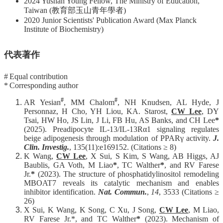
2024 Yushan Young Fellow, The Ministry of Education,
Taiwan (教育部玉山青年學者)
2020 Junior Scientists' Publication Award (Max Planck
Institute of Biochemistry)
代表著作
#
Equal contribution
*
Corresponding author
#
#
AR Yesian
, MM Chalom
, NH Knudsen, AL Hyde, J
Personnaz, H Cho, YH Liou, KA. Starost,
CW Lee
, DY
Tsai, HW Ho, JS Lin, J Li, FB Hu, AS Banks, and CH Lee
*
(2025). Preadipocyte IL-13/IL-13Rα1 signaling regulates
beige adipogenesis through modulation of PPARγ activity.
J.
Clin. Investig.
, 135(11):e169152. (Citations ≥ 8)
K Wang,
CW Lee
, X Sui, S Kim, S Wang, AB Higgs, AJ
Baublis, GA Voth, M Liao
*
, TC Walther
*
, and RV Farese
Jr.
*
(2023). The structure of phosphatidylinositol remodeling
MBOAT7 reveals its catalytic mechanism and enables
inhibitor identification.
Nat. Commun.
,
14
, 3533 (Citations ≥
26)
X Sui, K Wang, K Song, C Xu, J Song,
CW Lee
, M Liao,
RV Farese Jr.*, and TC Walther
*
(2023). Mechanism of