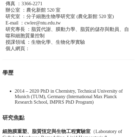
資
傳真 ：3366-2271
源
辦公室 ：農化新館 520 室
研究室 ：分子細胞生物學研究室 (農化新館 520 室)
下
E-mail ：
cwlee@ntu.edu.tw
載
研究專長 ：脂質代謝、膜動力學、脂質的儲存與動員、自
中
噬和細胞質量控制
心
授課領域 ：生物化學、生物化學實驗
個人網頁：
捐
款
專
區
學歷
回
首
2014 – 2020 PhD in Chemistry, Technical University of
頁
Munich (TUM), Germany (International Max Planck
臺
Research School, IMPRS PhD Program)
大
首
研究焦點
頁
生
細胞膜重塑、脂質恆定與生物工程實驗室
（Laboratory of
科