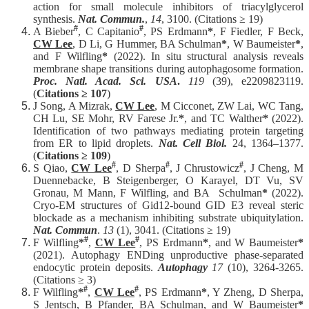
action for small molecule inhibitors of triacylglycerol
synthesis.
Nat. Commun.
,
14
, 3100. (Citations ≥ 19)
#
#
A Bieber
, C Capitanio
, PS Erdmann
*
, F Fiedler, F Beck,
CW Lee
, D Li, G Hummer, BA Schulman
*
, W Baumeister
*
,
and F Wilfling
*
(2022). In situ structural analysis reveals
membrane shape transitions during autophagosome formation.
Proc. Natl. Acad. Sci. USA
.
119
(39), e2209823119.
(
Citations ≥
107
)
J Song, A Mizrak,
CW Lee
, M Cicconet, ZW Lai, WC Tang,
CH Lu, SE Mohr, RV Farese Jr.
*
, and TC Walther
*
(2022).
Identification of two pathways mediating protein targeting
from ER to lipid droplets.
Nat. Cell Biol.
24, 1364–1377.
(
Citations ≥
109
)
#
#
#
S Qiao,
CW Lee
, D Sherpa
, J Chrustowicz
, J Cheng, M
Duennebacke, B Steigenberger, O Karayel, DT Vu, SV
Gronau, M Mann, F Wilfling, and BA Schulman
*
(2022).
Cryo-EM structures of Gid12-bound GID E3 reveal steric
blockade as a mechanism inhibiting substrate ubiquitylation.
Nat. Commun
.
13
(1), 3041. (Citations ≥ 19)
#
#
F Wilfling
*
,
CW Lee
, PS Erdmann
*
, and W Baumeister
*
(2021). Autophagy ENDing unproductive phase-separated
endocytic protein deposits.
Autophagy
17
(10), 3264-3265.
(Citations ≥ 3)
#
#
F Wilfling
*
,
CW Lee
, PS Erdmann
*
, Y Zheng, D Sherpa,
S Jentsch, B Pfander, BA Schulman, and W Baumeister
*