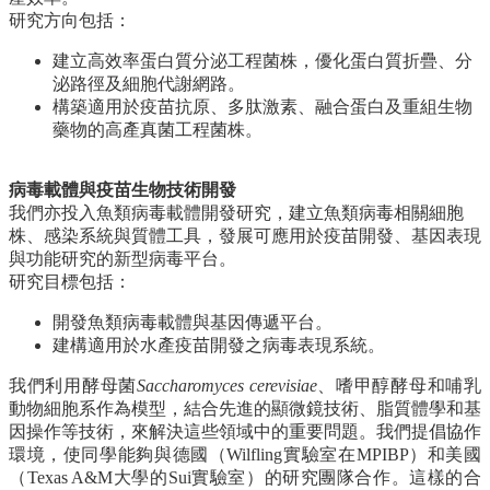
友
研究方向包括：
會
動
建立高效率蛋白質分泌工程菌株，優化蛋白質折疊、分
態
泌路徑及細胞代謝網路。
構築適用於疫苗抗原、多肽激素、融合蛋白及重組生物
常
藥物的高產真菌工程菌株。
用
資
病毒載體與疫苗生物技術開發
源
我們亦投入魚類病毒載體開發研究，建立魚類病毒相關細胞
下
株、感染系統與質體工具，發展可應用於疫苗開發、基因表現
載
與功能研究的新型病毒平台。
中
研究目標包括：
心
開發魚類病毒載體與基因傳遞平台。
捐
建構適用於水產疫苗開發之病毒表現系統。
款
我們利用酵母菌
Saccharomyces cerevisiae
、嗜甲醇酵母和哺乳
專
動物細胞系作為模型，結合先進的顯微鏡技術、脂質體學和基
區
因操作等技術，來解決這些領域中的重要問題。我們提倡協作
環境，使同學能夠與德國（Wilfling實驗室在MPIBP）和美國
（Texas A&M大學的Sui實驗室）的研究團隊合作。這樣的合