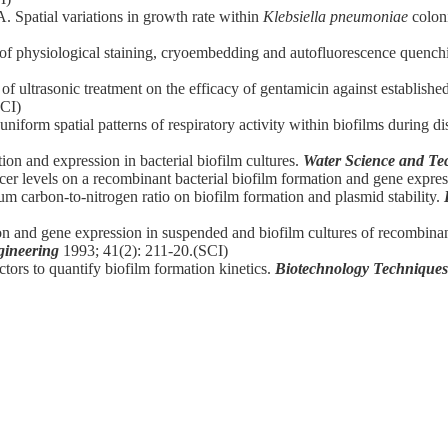
Spatial variations in growth rate within
Klebsiella pneumoniae
coloni
 physiological staining, cryoembedding and autofluorescence quenchi
f ultrasonic treatment on the efficacy of gentamicin against establis
SCI)
orm spatial patterns of respiratory activity within biofilms during di
n and expression in bacterial biofilm cultures.
Water Science and Te
cer levels on a recombinant bacterial biofilm formation and gene expre
m carbon-to-nitrogen ratio on biofilm formation and plasmid stability.
n and gene expression in suspended and biofilm cultures of recombinan
gineering
1993; 41(2): 211-20.(SCI)
ctors to quantify biofilm formation kinetics.
Biotechnology Techniques