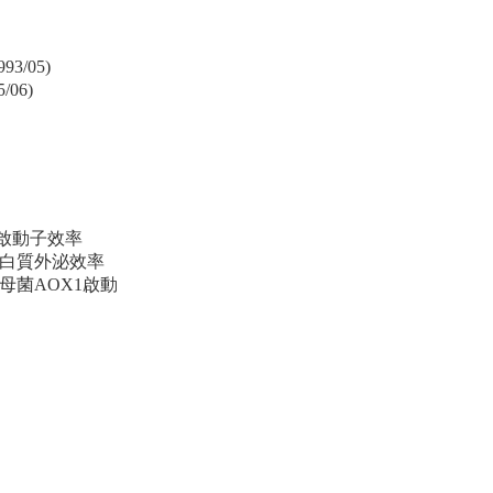
3/05)
06)
1啟動子效率
蛋白質外泌效率
母菌AOX1啟動