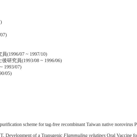
)
07)
/07 ~ 1997/10)
1993/08 ~ 1996/06)
993/07)
/05)
urification scheme for tag-free recombinant Taiwan native norovirus 
. Development of a Transgenic
Flammulina velutipes
Oral Vaccine fo