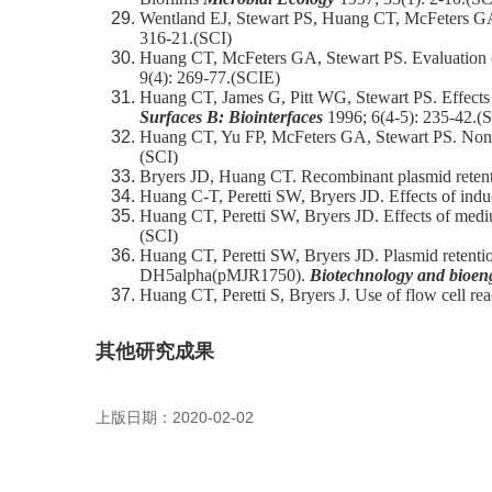
Wentland EJ, Stewart PS, Huang CT, McFeters GA. 
316-21.(SCI)
Huang CT, McFeters GA, Stewart PS. Evaluation of
9(4): 269-77.(SCIE)
Huang CT, James G, Pitt WG, Stewart PS. Effects o
Surfaces B: Biointerfaces
1996; 6(4-5): 235-42.(
Huang CT, Yu FP, McFeters GA, Stewart PS. Nonunif
(SCI)
Bryers JD, Huang CT. Recombinant plasmid retentio
Huang C-T, Peretti SW, Bryers JD. Effects of indu
Huang CT, Peretti SW, Bryers JD. Effects of mediu
(SCI)
Huang CT, Peretti SW, Bryers JD. Plasmid retentio
DH5alpha(pMJR1750).
Biotechnology and bioen
Huang CT, Peretti S, Bryers J. Use of flow cell rea
其他研究成果
上版日期：2020-02-02