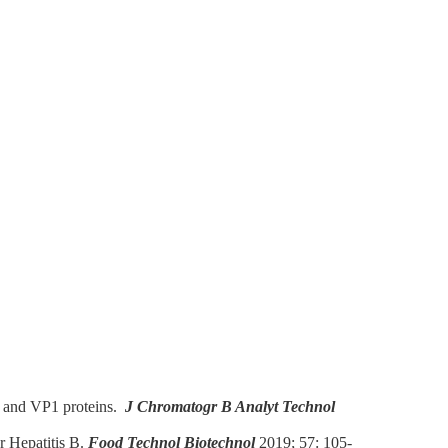
P and VP1 proteins.
J Chromatogr B Analyt Technol
r Hepatitis B.
Food Technol Biotechnol
2019; 57: 105-