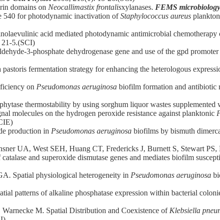
rin domains on
Neocallimastix frontalis
xylanases.
FEMS microbiology 
540 for photodynamic inactivation of
Staphylococcus aureus
planktoni
nolaevulinic acid mediated photodynamic antimicrobial chemotherapy
 21-5.(SCI)
ehyde-3-phosphate dehydrogenase gene and use of the gpd promoter f
toris fermentation strategy for enhancing the heterologous expressi
ficiency on
Pseudomonas aeruginosa
biofilm formation and antibiotic 
tase thermostability by using sorghum liquor wastes supplemented w
nal molecules on the hydrogen peroxide resistance against planktonic
CIE)
de production in
Pseudomonas aeruginosa
biofilms by bismuth dimerc
hsner UA, West SEH, Huang CT, Fredericks J, Burnett S, Stewart PS,
 catalase and superoxide dismutase genes and mediates biofilm suscept
. Spatial physiological heterogeneity in
Pseudomonas aeruginosa
bi
 patterns of alkaline phosphatase expression within bacterial colonies
arnecke M. Spatial Distribution and Coexistence of
Klebsiella pne
I)