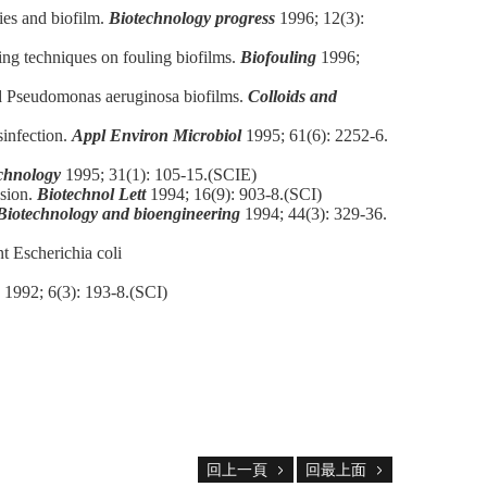
es and biofilm.
Biotechnology progress
1996; 12(3):
ng techniques on fouling biofilms.
Biofouling
1996;
hed Pseudomonas aeruginosa biofilms.
Colloids and
sinfection.
Appl Environ Microbiol
1995; 61(6): 2252-6.
chnology
1995; 31(1): 105-15.(SCIE)
ssion.
Biotechnol Lett
1994; 16(9): 903-8.(SCI)
Biotechnology and bioengineering
1994; 44(3): 329-36.
t Escherichia coli
1992; 6(3): 193-8.(SCI)
回上一頁
回最上面