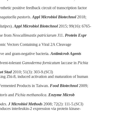
hetic positive feedback circuit of transcription factor
agataella pastoris
.
Appl Microbiol Biotechnol
2018;
utipes
).
Appl Microbiol Biotechnol
2015; 99(16): 6765-
ase from
Neocallimastix patriciarum
J11.
Protein Expr
onic Vectors Containing a Viral 2A Cleavage
ve and gram-negative bacteria.
Antimicrob Agents
vent-tolerant
Ganoderma fornicatum
laccase in
Pichia
ot Stud
2010; 51(3): 303-9.(SCI)
 Zhi-8, induced activation and maturation of human
Fermented Products in Taiwan.
Food Biotechnol
2009;
toris
and
Pichia methanolica
.
Enzyme Microb
odes
.
J Microbiol Methods
2008; 72(2): 111-5.(SCI)
es interleukin-2 expression via protein kinase-