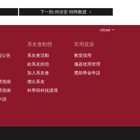
下一則:何佳安 特聘教授
close
班
系友會動態
常用資源
課程公告
系友會活動
教室借用
給系友的信
儀器使用管理
加入系友會
獎助學金申請
業指南
傑出系友
業指南
科學與科技講壇
申請