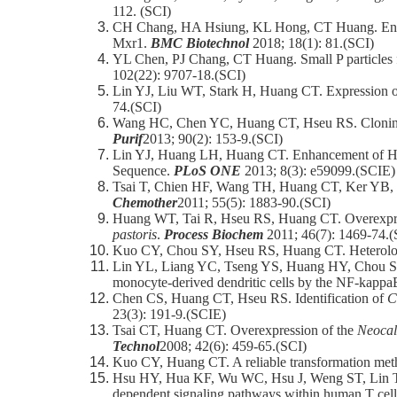
112. (SCI)
CH Chang, HA Hsiung, KL Hong, CT Huang. Enhan
Mxr1.
BMC Biotechnol
2018; 18(1): 81.(SCI)
YL Chen, PJ Chang, CT Huang. Small P particles 
102(22): 9707-18.(SCI)
Lin YJ, Liu WT, Stark H, Huang CT. Expression of e
74.(SCI)
Wang HC, Chen YC, Huang CT, Hseu RS. Cloning an
Purif
2013; 90(2): 153-9.(SCI)
Lin YJ, Huang LH, Huang CT. Enhancement of He
Sequence.
PLoS ONE
2013; 8(3): e59099.(SCIE)
Tsai T, Chien HF, Wang TH, Huang CT, Ker YB, Ch
Chemother
2011; 55(5): 1883-90.(SCI)
Huang WT, Tai R, Hseu RS, Huang CT. Overexpressi
pastoris
.
Process Biochem
2011; 46(7): 1469-74.(
Kuo CY, Chou SY, Hseu RS, Huang CT. Heterolo
Lin YL, Liang YC, Tseng YS, Huang HY, Chou SY,
monocyte-derived dendritic cells by the NF-ka
Chen CS, Huang CT, Hseu RS. Identification of
C
23(3): 191-9.(SCIE)
Tsai CT, Huang CT. Overexpression of the
Neocall
Technol
2008; 42(6): 459-65.(SCI)
Kuo CY, Huang CT. A reliable transformation meth
Hsu HY, Hua KF, Wu WC, Hsu J, Weng ST, Lin TL,
dependent signaling pathways within human T cel