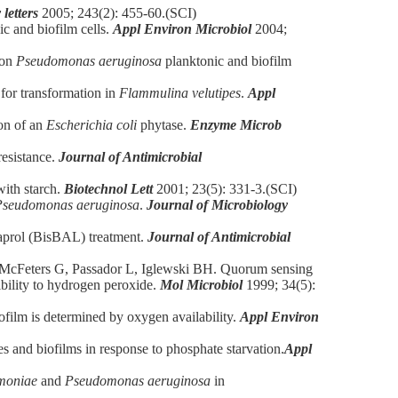
letters
2005; 243(2): 455-60.(SCI)
c and biofilm cells.
Appl Environ Microbiol
2004;
 on
Pseudomonas aeruginosa
planktonic and biofilm
or transformation in
Flammulina velutipes
.
Appl
on of an
Escherichia coli
phytase.
Enzyme Microb
resistance.
Journal of Antimicrobial
ith starch.
Biotechnol Lett
2001; 23(5): 331-3.(SCI)
Pseudomonas aeruginosa
.
Journal of Microbiology
aprol (BisBAL) treatment.
Journal of Antimicrobial
 McFeters G, Passador L, Iglewski BH. Quorum sensing
ibility to hydrogen peroxide.
Mol Microbiol
1999; 34(5):
ofilm is determined by oxygen availability.
Appl Environ
 and biofilms in response to phosphate starvation.
Appl
umoniae
and
Pseudomonas aeruginosa
in