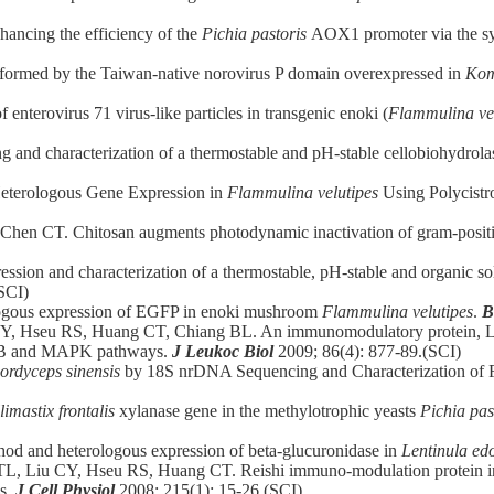
cing the efficiency of the
Pichia pastoris
AOX1 promoter via the synt
formed by the Taiwan-native norovirus P domain overexpressed in
Kom
nterovirus 71 virus-like particles in transgenic enoki (
Flammulina vel
d characterization of a thermostable and pH-stable cellobiohydrol
terologous Gene Expression in
Flammulina velutipes
Using Polycistr
en CT. Chitosan augments photodynamic inactivation of gram-positi
on and characterization of a thermostable, pH-stable and organic sol
SCI)
gous expression of EGFP in enoki mushroom
Flammulina velutipes
.
B
 Hseu RS, Huang CT, Chiang BL. An immunomodulatory protein, Ling
ppaB and MAPK pathways.
J Leukoc Biol
2009; 86(4): 877-89.(SCI)
ordyceps sinensis
by 18S nrDNA Sequencing and Characterization of 
imastix frontalis
xylanase gene in the methylotrophic yeasts
Pichia pas
od and heterologous expression of beta-glucuronidase in
Lentinula ed
 Liu CY, Hseu RS, Huang CT. Reishi immuno-modulation protein induc
ls.
J Cell Physiol
2008; 215(1): 15-26.(SCI)