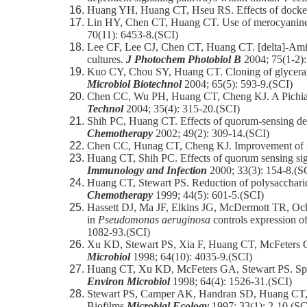
Huang YH, Huang CT, Hseu RS. Effects of docke
Lin HY, Chen CT, Huang CT. Use of merocyanine 
70(11): 6453-8.(SCI)
Lee CF, Lee CJ, Chen CT, Huang CT. [delta]-Ami
cultures.
J Photochem Photobiol B
2004; 75(1-2):
Kuo CY, Chou SY, Huang CT. Cloning of glycerald
Microbiol Biotechnol
2004; 65(5): 593-9.(SCI)
Chen CC, Wu PH, Huang CT, Cheng KJ. A Pichia pas
Technol
2004; 35(4): 315-20.(SCI)
Shih PC, Huang CT. Effects of quorum-sensing de
Chemotherapy
2002; 49(2): 309-14.(SCI)
Chen CC, Hunag CT, Cheng KJ. Improvement of phy
Huang CT, Shih PC. Effects of quorum sensing sig
Immunology and Infection
2000; 33(3): 154-8.(S
Huang CT, Stewart PS. Reduction of polysacchari
Chemotherapy
1999; 44(5): 601-5.(SCI)
Hassett DJ, Ma JF, Elkins JG, McDermott TR, Oc
in
Pseudomonas aeruginosa
controls expression of
1082-93.(SCI)
Xu KD, Stewart PS, Xia F, Huang CT, McFeters GA
Microbiol
1998; 64(10): 4035-9.(SCI)
Huang CT, Xu KD, McFeters GA, Stewart PS. Spatial
Environ Microbiol
1998; 64(4): 1526-31.(SCI)
Stewart PS, Camper AK, Handran SD, Huang CT, W
Biofilms
Microbial Ecology
1997; 33(1): 2-10.(SC