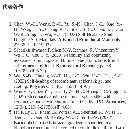
代表著作
系
所
師
Chen, W.-C., Wang, R.-C., Yu, S.-K., Chen, J.-L., Kao, Y.-
資
H., Wang, T.-Y., Chang, P.-Y., Sheu, H.-S., Chen, S.-C., Liu,
W.-R., Yang, T., Wu, H.-C. (2023) Self-Healable Spider
高
Dragline Silk Materials.
Advanced Functional Materials
,
2303571. (IF 19.92)
中
Sabarikirishwaran P, Shen M-Y, Ramaraj R, Unpaprom Y,
生
Wu H-C, Chu C-Y. (2023) Feasibility and optimizing
專
assessments on biogas and biomethane productions from E.
區
coli fermenter effluent.
Biomass and Bioenergy,
173,
106783. (IF 5.77)
大
Wu, S.-D., Chuang, W.-T., Ho, J.-C., Wu, H.-C., Hsu, S.-H.
學
(2023) Self-healing of recombinant spider silk gel and
coating.
Polymers,
15 (8), 1855 (IF 4.97)
部
Wan H-Y, Chen Y-T, Li G-T, Wu H-C, Huang T-C, Yang T-I.
(2022) Electroactive aniline tetramer–spider silks with
碩
conductive and electrochromic functionality.
RSC Advances,
博
12(34), 21946-21956. (IF 4.08)
士
Hu P, Ly KL, Pham LP, Pottash AE, Sheridan K, Wu H-C,
班
Tsao C-Y, Quan D, Bentley WE, Rubloff GW. (2022)
Bacterial chemotaxis in static gradients quantified in a
系
biopolymer membrane-integrated microfluidic platform.
Lab