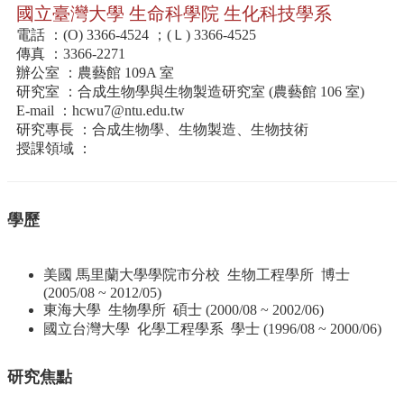
資
國立臺灣大學 生命科學院 生化科技學系
源
電話 ：(O) 3366-4524 ；(Ｌ) 3366-4525
下
傳真 ：3366-2271
載
辦公室 ：農藝館 109A 室
中
研究室 ：合成生物學與生物製造研究室 (農藝館 106 室)
心
E-mail ：
hcwu7@ntu.edu.tw
研究專長 ：合成生物學、生物製造、生物技術
捐
授課領域 ：
款
專
區
學歷
回
首
美國 馬里蘭大學學院市分校 生物工程學所 博士
頁
(2005/08 ~ 2012/05)
臺
東海大學 生物學所 碩士 (2000/08 ~ 2002/06)
大
國立台灣大學 化學工程學系 學士 (1996/08 ~ 2000/06)
首
頁
研究焦點
生
科