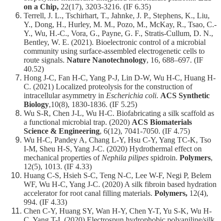
友
on a Chip,
22(17), 3203-3216. (IF 6.35)
Terrell, J. L., Tschirhart, T., Jahnke, J. P., Stephens, K., Liu,
會
Y., Dong, H., Hurley, M. M., Pozo, M., McKay, R., Tsao, C.-
動
Y., Wu, H.-C., Vora, G., Payne, G. F., Stratis-Cullum, D. N.,
態
Bentley, W. E. (2021). Bioelectronic control of a microbial
community using surface-assembled electrogenetic cells to
常
route signals.
Nature Nanotechnology
, 16, 688–697. (IF
用
40.52)
資
Hong J-C, Fan H-C, Yang P-J, Lin D-W, Wu H-C, Huang H-
C. (2021) Localized proteolysis for the construction of
源
intracellular asymmetry in
Escherichia coli
.
ACS Synthetic
Biology
,10(8), 1830-1836. (IF 5.25)
下
Wu S-R, Chen J-L, Wu H-C. Biofabricating a silk scaffold as
載
a functional microbial trap. (2020)
ACS Biomaterials
中
Science & Engineering
, 6(12), 7041-7050. (IF 4.75)
心
Wu H-C, Pandey A, Chang L-Y, Hsu C-Y, Yang TC-K, Tso
I-M, Sheu H-S, Yang J-C. (2020) Hydrothermal effect on
捐
mechanical properties of
Nephila pilipes
spidroin.
Polymers
,
款
12(5), 1013. (IF 4.33)
Huang C-S, Hsieh S-C, Teng N-C, Lee W-F, Negi P, Belem
專
WF, Wu H-C, Yang J-C. (2020) A silk fibroin based hydration
區
accelerator for root canal filling materials.
Polymers,
12(4),
994. (IF 4.33)
Chen C-Y, Huang SY, Wan H-Y, Chen Y-T, Yu S-K, Wu H-
C, Yang T-I. (2020) Electrospun hydrophobic polyaniline/silk