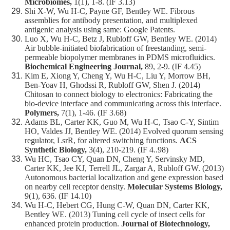
Microbiomes,
1(1), 1-8. (IF 3.13)
Shi X-W, Wu H-C, Payne GF, Bentley WE. Fibrous
assemblies for antibody presentation, and multiplexed
antigenic analysis using same: Google Patents.
Luo X, Wu H-C, Betz J, Rubloff GW, Bentley WE. (2014)
Air bubble-initiated biofabrication of freestanding, semi-
permeable biopolymer membranes in PDMS microfluidics.
Biochemical Engineering Journal,
89, 2-9. (IF 4.45)
Kim E, Xiong Y, Cheng Y, Wu H-C, Liu Y, Morrow BH,
Ben-Yoav H, Ghodssi R, Rubloff GW, Shen J. (2014)
Chitosan to connect biology to electronics: Fabricating the
bio-device interface and communicating across this interface.
Polymers,
7(1), 1-46. (IF 3.68)
Adams BL, Carter KK, Guo M, Wu H-C, Tsao C-Y, Sintim
HO, Valdes JJ, Bentley WE. (2014) Evolved quorum sensing
regulator, LsrR, for altered switching functions.
ACS
Synthetic Biology,
3(4), 210-219. (IF 4..98)
Wu HC, Tsao CY, Quan DN, Cheng Y, Servinsky MD,
Carter KK, Jee KJ, Terrell JL, Zargar A, Rubloff GW. (2013)
Autonomous bacterial localization and gene expression based
on nearby cell receptor density.
Molecular Systems Biology,
9(1), 636. (IF 14.10)
Wu H-C, Hebert CG, Hung C-W, Quan DN, Carter KK,
Bentley WE. (2013) Tuning cell cycle of insect cells for
enhanced protein production.
Journal of Biotechnology,