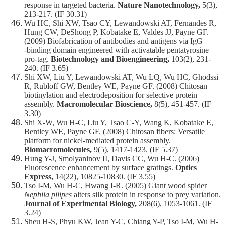
response in targeted bacteria.
Nature Nanotechnology,
5(3),
213-217. (IF 30.31)
Wu HC, Shi XW, Tsao CY, Lewandowski AT, Fernandes R,
Hung CW, DeShong P, Kobatake E, Valdes JJ, Payne GF.
(2009) Biofabrication of antibodies and antigens via IgG
‐binding domain engineered with activatable pentatyrosine
pro‐tag.
Biotechnology and Bioengineering,
103(2), 231-
240. (IF 3.65)
Shi XW, Liu Y, Lewandowski AT, Wu LQ, Wu HC, Ghodssi
R, Rubloff GW, Bentley WE, Payne GF. (2008) Chitosan
biotinylation and electrodeposition for selective protein
assembly.
Macromolecular Bioscience,
8(5), 451-457. (IF
3.30)
Shi X-W, Wu H-C, Liu Y, Tsao C-Y, Wang K, Kobatake E,
Bentley WE, Payne GF. (2008) Chitosan fibers: Versatile
platform for nickel-mediated protein assembly.
Biomacromolecules,
9(5), 1417-1423. (IF 5.37)
Hung Y-J, Smolyaninov II, Davis CC, Wu H-C. (2006)
Fluorescence enhancement by surface gratings.
Optics
Express,
14(22), 10825-10830. (IF 3.55)
Tso I-M, Wu H-C, Hwang I-R. (2005) Giant wood spider
Nephila pilipes
alters silk protein in response to prey variation.
Journal of Experimental Biology,
208(6), 1053-1061. (IF
3.24)
Sheu H-S, Phyu KW, Jean Y-C, Chiang Y-P, Tso I-M, Wu H-