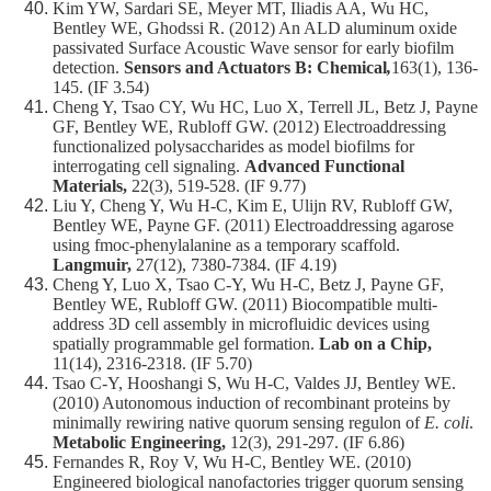
Kim YW, Sardari SE, Meyer MT, Iliadis AA, Wu HC,
Bentley WE, Ghodssi R. (2012) An ALD aluminum oxide
passivated Surface Acoustic Wave sensor for early biofilm
detection.
Sensors and Actuators B: Chemical
,
163(1), 136-
145. (IF 3.54)
Cheng Y, Tsao CY, Wu HC, Luo X, Terrell JL, Betz J, Payne
GF, Bentley WE, Rubloff GW. (2012) Electroaddressing
functionalized polysaccharides as model biofilms for
interrogating cell signaling.
Advanced Functional
Materials,
22(3), 519-528. (IF 9.77)
Liu Y, Cheng Y, Wu H-C, Kim E, Ulijn RV, Rubloff GW,
Bentley WE, Payne GF. (2011) Electroaddressing agarose
using fmoc-phenylalanine as a temporary scaffold.
Langmuir,
27(12), 7380-7384. (IF 4.19)
Cheng Y, Luo X, Tsao C-Y, Wu H-C, Betz J, Payne GF,
Bentley WE, Rubloff GW. (2011) Biocompatible multi-
address 3D cell assembly in microfluidic devices using
spatially programmable gel formation.
Lab on a Chip,
11(14), 2316-2318. (IF 5.70)
Tsao C-Y, Hooshangi S, Wu H-C, Valdes JJ, Bentley WE.
(2010) Autonomous induction of recombinant proteins by
minimally rewiring native quorum sensing regulon of
E. coli
.
Metabolic Engineering,
12(3), 291-297. (IF 6.86)
Fernandes R, Roy V, Wu H-C, Bentley WE. (2010)
Engineered biological nanofactories trigger quorum sensing