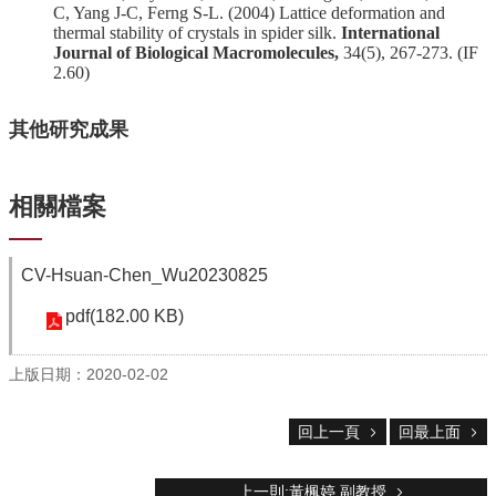
C, Yang J-C, Ferng S-L. (2004) Lattice deformation and
thermal stability of crystals in spider silk.
International
Journal of Biological Macromolecules,
34(5), 267-273. (IF
2.60)
其他研究成果
相關檔案
CV-Hsuan-Chen_Wu20230825
pdf(182.00 KB)
上版日期：2020-02-02
回上一頁
回最上面
上一則:黃楓婷 副教授