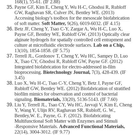
168(1), 55-61. (IF 2.88)
Payne GF, Kim E, Cheng Y, Wu H-C, Ghodssi R, Rubloff
GW, Raghavan SR, Culver JN, Bentley WE. (2013)
Accessing biology's toolbox for the mesoscale biofabrication
of soft matter.
Soft Matter,
9(26), 6019-6032. (IF 4.15)
Betz JF, Cheng Y, Tsao C-Y, Zargar A, Wu H-C, Luo X,
Payne GF, Bentley WE, Rubloff GW. (2013) Optically clear
alginate hydrogels for spatially controlled cell entrapment and
culture at microfluidic electrode surfaces.
Lab on a Chip,
13(10), 1854-1858. (IF 5.75)
Terrell JL, Gordonov T, Cheng Y, Wu HC, Sampey D, Luo
X, Tsao CY, Ghodssi R, Rubloff GW, Payne GF. (2012)
Integrated biofabrication for electro‐addressed in‐film
bioprocessing.
Biotechnology Journal,
7(3), 428-439. (IF
3.45)
Luo X, Wu H-C, Tsao C-Y, Cheng Y, Betz J, Payne GF,
Rubloff GW, Bentley WE. (2012) Biofabrication of stratified
biofilm mimics for observation and control of bacterial
signaling.
Biomaterials,
33(20), 5136-5143. (IF 7.60)
Liu Y, Terrell JL, Tsao CY, Wu HC, Javvaji V, Kim E, Cheng
Y, Wang Y, Ulijn RV, Raghavan SR, Rubloff, G. W.,
Bentley,W. E., Payne, G. F. (2012). Biofabricating
Multifunctional Soft Matter with Enzymes and Stimuli
‐Responsive Materials.
Advanced Functional Materials,
22(14), 3004-3012. (IF 9.77)