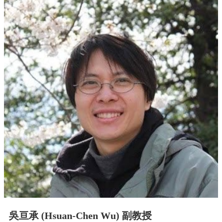
中
生
專
區
大
學
部
碩
博
士
班
系
友
會
動
態
常
用
吳亘承 (Hsuan-Chen Wu) 副教授