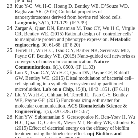
(IF 4.54)
Kuo Y-C, Wu H-C, Hoang D, Bentley WE, D’Souza WD,
Raghavan SR. (2016) Colloidal properties of
nanoerythrosomes derived from bovine red blood cells.
Langmuir,
32(1), 171-179. (IF 3.99)
Zargar A, Quan DN, Emamian M, Tsao CY, Wu H-C, Virgile
CR, Bentley WE. (2015) Rational design of ‘controller cells’
to manipulate protein and phenotype expression.
Metabolic
engineering,
30, 61-68. (IF 8.20)
Terrell JL, Wu H-C, Tsao C-Y, Barber NB, Servinsky MD,
Payne GF, Bentley WE. (2015) Nano-guided cell networks as
conveyors of molecular communication.
Nature
Communications,
6(1), 8500. (IF 11.33)
Luo X, Tsao C-Y, Wu H-C, Quan DN, Payne GF, Rubloff
GW, Bentley WE. (2015) Distal modulation of bacterial cell–
cell signalling in a synthetic ecosystem using partitioned
microfluidics.
Lab on a Chip,
15(8), 1842-1851. (IF 6.11)
Liu Y, Wu H-C, Chhuan M, Terrell JL, Tsao C-Y, Bentley
WE, Payne GF. (2015) Functionalizing soft matter for
molecular communication.
ACS Biomaterials Science &
Engineering,
1(5), 320-328. (IF 5.67)
Kim YW, Subramanian S, Gerasopoulos K, Ben-Yoav H, Wu
H-C, Quan D, Carter K, Meyer MT, Bentley WE, Ghodssi R.
(2015) Effect of electrical energy on the efficacy of biofilm
treatment using the bioelectric effect.
npj Biofilms and