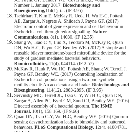
Number 1, January 2017.
Biotechnology and
Bioengineering
,
114(1), i-i. (IF 3.95)
Tschirhart T, Kim E, McKay R, Ueda H, Wu H-C, Pottash
AE, Zargar A, Negrete A, Shiloach J, Payne GF. (2017)
Electronic control of gene expression and cell behaviour in
Escherichia coli through redox signalling.
Nature
Communications,
8(1), 14030. (IF 12.35)
Shang W, Tsao C-Y, Luo X, Teodoro M, McKay R, Quan
DN, Wu H-C, Payne GF, Bentley WE. (2017) A simple and
reusable bilayer membrane-based microfluidic device for the
study of gradient-mediated bacterial behaviors.
Biomicrofluidics,
11(4), 044114. (IF 2.57)
McKay R, Hauk P, Wu HC, Pottash AE, Shang W, Terrell J,
Payne GF, Bentley WE. (2017) Controlling localization of
Escherichia coli populations using a two‐part synthetic
motility circuit: An accelerator and brake.
Biotechnology and
Bioengineering,
114(12), 2883-2895. (IF 3.95)
Servinsky MD, Terrell JL, Tsao C-Y, Wu H-C, Quan DN,
Zargar A, Allen PC, Byrd CM, Sund CJ, Bentley WE. (2016)
Directed assembly of a bacterial quorum.
The ISME
Journal,
10(1), 158-169. (IF 9.66)
Quan DN, Tsao C-Y, Wu H-C, Bentley WE. (2016) Quorum
sensing desynchronization leads to bimodality and patterned
behaviors.
PLoS Computational Biology,
12(4), e1004781.