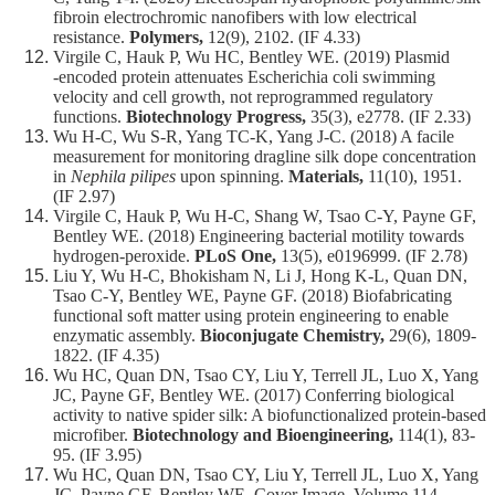
fibroin electrochromic nanofibers with low electrical
resistance.
Polymers,
12(9), 2102. (IF 4.33)
Virgile C, Hauk P, Wu HC, Bentley WE. (2019) Plasmid
‐encoded protein attenuates Escherichia coli swimming
velocity and cell growth, not reprogrammed regulatory
functions.
Biotechnology Progress,
35(3), e2778. (IF 2.33)
Wu H-C, Wu S-R, Yang TC-K, Yang J-C. (2018) A facile
measurement for monitoring dragline silk dope concentration
in
Nephila pilipes
upon spinning.
Materials,
11(10), 1951.
(IF 2.97)
Virgile C, Hauk P, Wu H-C, Shang W, Tsao C-Y, Payne GF,
Bentley WE. (2018) Engineering bacterial motility towards
hydrogen-peroxide.
PLoS One,
13(5), e0196999. (IF 2.78)
Liu Y, Wu H-C, Bhokisham N, Li J, Hong K-L, Quan DN,
Tsao C-Y, Bentley WE, Payne GF. (2018) Biofabricating
functional soft matter using protein engineering to enable
enzymatic assembly.
Bioconjugate Chemistry,
29(6), 1809-
1822. (IF 4.35)
Wu HC, Quan DN, Tsao CY, Liu Y, Terrell JL, Luo X, Yang
JC, Payne GF, Bentley WE. (2017) Conferring biological
activity to native spider silk: A biofunctionalized protein‐based
microfiber.
Biotechnology and Bioengineering,
114(1), 83-
95. (IF 3.95)
Wu HC, Quan DN, Tsao CY, Liu Y, Terrell JL, Luo X, Yang
JC, Payne GF, Bentley WE. Cover Image, Volume 114,