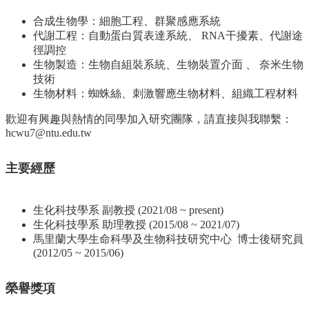
院
合成生物學：細胞工程、群聚感應系統
首
代謝工程：自動蛋白質表達系統、 RNA干擾素、代謝途
頁
徑調控
網
生物製造：生物自組裝系統、生物裝置介面 、 奈米生物
站
技術
導
生物材料：蜘蛛絲、刺激響應生物材料、組織工程材料
覽
歡迎有興趣與熱情的同學加入研究團隊，請直接與我聯繫：
聯
hcwu7@ntu.edu.tw
絡
資
訊
主要經歷
English
公
生化科技學系 副教授 (2021/08 ~ present)
佈
生化科技學系 助理教授 (2015/08 ~ 2021/07)
欄
馬里蘭大學生命科學及生物科技研究中心 博士後研究員
(2012/05 ~ 2015/06)
學
系
榮譽獎項
簡
介