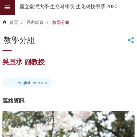
跳到主要內容區塊
國立臺灣大學 生命科學院 生化科技學系 2020
進
階
首頁
系所師資
教學分組
搜
尋
教學分組
公
佈
欄
吳亘承 副教授
學
系
簡
English Version
介
連絡資訊
系
所
師
資
高