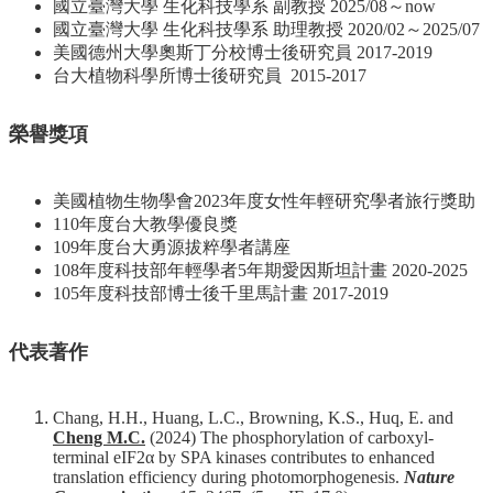
國立臺灣大學 生化科技學系 副教授 2025/08～now
友
國立臺灣大學 生化科技學系 助理教授 2020/02～2025/07
會
美國德州大學奧斯丁分校博士後研究員 2017-2019
動
台大植物科學所博士後研究員 2015-2017
態
常
榮譽獎項
用
資
源
美國植物生物學會2023年度女性年輕研究學者旅行獎助
110年度台大教學優良獎
下
109年度台大勇源拔粹學者講座
載
108年度科技部年輕學者5年期愛因斯坦計畫 2020-2025
中
105年度科技部博士後千里馬計畫 2017-2019
心
捐
代表著作
款
專
區
Chang, H.H., Huang, L.C., Browning, K.S., Huq, E. and
Cheng M.C.
(2024) The phosphorylation of carboxyl-
terminal eIF2α by SPA kinases contributes to enhanced
translation efficiency during photomorphogenesis.
Nature