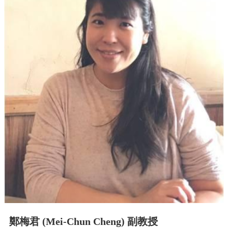
中
生
專
區
大
學
部
碩
博
士
班
系
友
會
動
態
常
用
鄭梅君 (Mei-Chun Cheng) 副教授