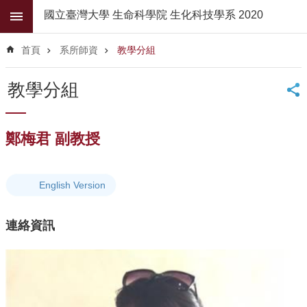
跳到主要內容區塊
國立臺灣大學 生命科學院 生化科技學系 2020
進
階
首頁
系所師資
教學分組
搜
尋
教學分組
公
佈
欄
鄭梅君 副教授
學
系
簡
English Version
介
連絡資訊
系
所
師
資
高