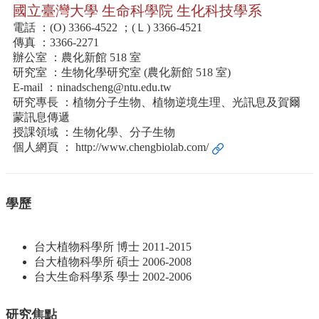
資
國立臺灣大學 生命科學院 生化科技學系
源
電話 ：(O) 3366-4522 ；(Ｌ) 3366-4521
下
傳真 ：3366-2271
載
辦公室 ：農化新館 518 室
中
研究室 ：生物化學研究室 (農化新館 518 室)
心
E-mail ：
ninadscheng@ntu.edu.tw
研究專長 ：植物分子生物、植物逆境生理、光訊息及賀爾
捐
蒙訊息傳遞
款
授課領域 ：生物化學、分子生物
專
個人網頁 ：
http://www.chengbiolab.com/
區
回
首
學歷
頁
臺
台大植物科學所 博士 2011-2015
大
台大植物科學所 碩士 2006-2008
首
台大生命科學系 學士 2002-2006
頁
生
研究焦點
科