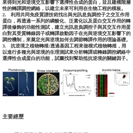
來得到光和逆境交互影響下選擇性合成的蛋白，並且建構階層
性的轉譯調控網絡，以建立未來可利用在生物工程的模板。
系
2. 利用共同免疫質譜技術找出與光訊息負調控子之交互作用
所
蛋白，再透過一系列的磷酸化、泛素化以及蛋白交互作用的轉
師
譯後修飾的功能性測試，建立光訊息負調控子與其交互作用蛋
資
白對其受質轉錄因子或轉譯啟動因子在光與逆境交互影響下的
調控機制，來奠定光與逆境如何去調節轉譯作用的理論基礎。
高
3. 抗逆境之植物轉殖:透過基因工程來做模式植物轉殖，用
中
以進行多種光與逆境的生理測試來分析轉譯或轉錄調控網絡中
生
選擇性合成蛋白的功能，試圖找到幫助抵抗逆境的關鍵因子。
專
區
大
學
部
碩
博
士
主要經歷
班
系