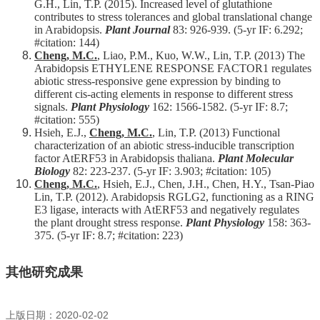
G.H., Lin, T.P. (2015). Increased level of glutathione
contributes to stress tolerances and global translational change
in Arabidopsis.
Plant Journal
83: 926-939. (5-yr IF: 6.292;
#citation: 144)
Cheng, M.C.
, Liao, P.M., Kuo, W.W., Lin, T.P. (2013) The
Arabidopsis ETHYLENE RESPONSE FACTOR1 regulates
abiotic stress-responsive gene expression by binding to
different cis-acting elements in response to different stress
signals.
Plant Physiology
162: 1566-1582. (5-yr IF: 8.7;
#citation: 555)
Hsieh, E.J.,
Cheng, M.C.
, Lin, T.P. (2013) Functional
characterization of an abiotic stress-inducible transcription
factor AtERF53 in Arabidopsis thaliana.
Plant Molecular
Biology
82: 223-237. (5-yr IF: 3.903; #citation: 105)
Cheng, M.C.
, Hsieh, E.J., Chen, J.H., Chen, H.Y., Tsan-Piao
Lin, T.P. (2012). Arabidopsis RGLG2, functioning as a RING
E3 ligase, interacts with AtERF53 and negatively regulates
the plant drought stress response.
Plant Physiology
158: 363-
375. (5-yr IF: 8.7; #citation: 223)
其他研究成果
上版日期：2020-02-02