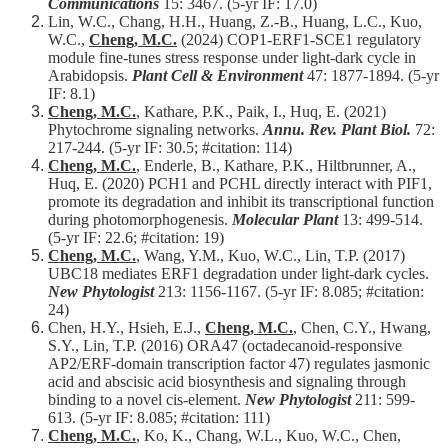
Communications
15: 3467. (5-yr IF: 17.0)
Lin, W.C., Chang, H.H., Huang, Z.-B., Huang, L.C., Kuo,
W.C.,
Cheng, M.C.
(2024) COP1-ERF1-SCE1 regulatory
module fine-tunes stress response under light-dark cycle in
Arabidopsis.
Plant Cell & Environment
47: 1877-1894. (5-yr
IF: 8.1)
Cheng, M.C.
, Kathare, P.K., Paik, I., Huq, E. (2021)
Phytochrome signaling networks.
Annu. Rev. Plant Biol.
72:
217-244. (5-yr IF: 30.5; #citation: 114)
Cheng, M.C.
, Enderle, B., Kathare, P.K., Hiltbrunner, A.,
Huq, E. (2020) PCH1 and PCHL directly interact with PIF1,
promote its degradation and inhibit its transcriptional function
during photomorphogenesis.
Molecular Plant
13: 499-514.
(5-yr IF: 22.6; #citation: 19)
Cheng, M.C.
, Wang, Y.M., Kuo, W.C., Lin, T.P. (2017)
UBC18 mediates ERF1 degradation under light-dark cycles.
New Phytologist
213: 1156-1167. (5-yr IF: 8.085; #citation:
24)
Chen, H.Y., Hsieh, E.J.,
Cheng, M.C.
, Chen, C.Y., Hwang,
S.Y., Lin, T.P. (2016) ORA47 (octadecanoid-responsive
AP2/ERF-domain transcription factor 47) regulates jasmonic
acid and abscisic acid biosynthesis and signaling through
binding to a novel cis-element.
New Phytologist
211: 599-
613. (5-yr IF: 8.085; #citation: 111)
Cheng, M.C.
, Ko, K., Chang, W.L., Kuo, W.C., Chen,