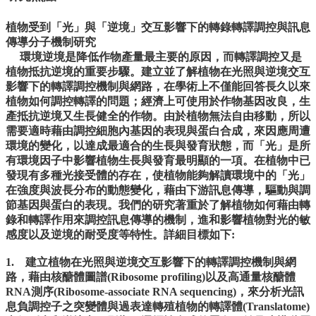
院
首
植物受到「光」與「逆境」交互影響下的轉錄轉譯調控與訊息
頁
傳導分子機制研究
環境逆境是降低作物產量最主要的原因，而轉譯調控又是
網
植物抵抗逆境的重要步驟。建立並了解植物在光照與逆境交互
站
影響下的轉譯調控機制與網路，在學術上不僅能回答長久以來
導
植物如何調控轉譯的問題；經濟上可使用於作物基因改良，生
覽
產抵抗逆境又生長健全的作物。由於植物無法自由移動，所以
聯
需要適時藉由調控細胞內基因的表現與蛋白合成，來因應周遭
絡
環境的變化，以達成最適合的生長與發育狀態，而「光」是所
資
有環境因子中影響植物生長與發育最明顯的一項。在植物中已
訊
發現有多種光接受體的存在，使植物能夠解讀環境中的「光」
English
在強度與波長分布的動態變化，藉由下游訊息傳導，驅動與調
節基因與蛋白的表現。我們的研究著重於了解植物如何藉由轉
公
錄和轉譯作用來調控訊息傳導的機制，進和影響植物對光的敏
佈
感度以及逆境的耐受度等特性。詳細目標如下:
欄
1. 建立植物在光照與逆境交互影響下的轉譯調控機制與網
學
路，藉由核醣體圖譜(Ribosome profiling)以及高通量核醣體
系
RNA測序(Ribosome-associate RNA sequencing)，來分析光訊
簡
息負調控子之突變體與過表達轉殖植物的轉譯體(Translatome)
介