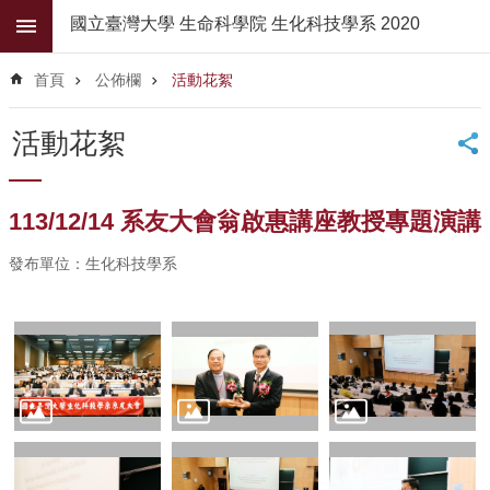
跳到主要內容區塊
國立臺灣大學 生命科學院 生化科技學系 2020
進
階
首頁
公佈欄
活動花絮
搜
尋
活動花絮
公
佈
欄
113/12/14 系友大會翁啟惠講座教授專題演講
學
發布單位：生化科技學系
系
簡
介
系
所
師
資
高