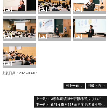
中
生
專
區
大
學
部
碩
博
士
班
系
上版日期：2025-03-07
友
會
動
回上一頁
回最上面
態
常
上一則:113學年度碩博士班撥穗照片 (114/05/24)
用
下一則:生化科技學系113學年度 歡迎新生暨家長座談會