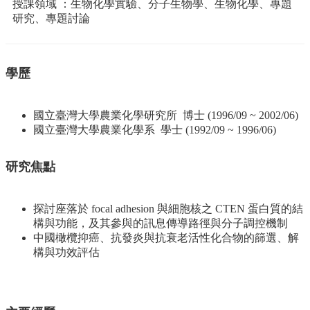
資
授課領域 ：生物化學實驗、分子生物學、生物化學、專題
源
研究、專題討論
下
載
中
學歷
心
捐
國立臺灣大學農業化學研究所 博士 (1996/09 ~ 2002/06)
款
國立臺灣大學農業化學系 學士 (1992/09 ~ 1996/06)
專
區
研究焦點
回
首
探討座落於 focal adhesion 與細胞核之 CTEN 蛋白質的結
頁
構與功能，及其參與的訊息傳導路徑與分子調控機制
臺
中國橄欖抑癌、抗發炎與抗衰老活性化合物的篩選、解
大
構與功效評估
首
頁
生
科