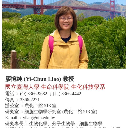
中
生
專
區
大
學
部
碩
博
士
班
廖憶純 (Yi-Chun Liao) 教授
系
國立臺灣大學 生命科學院 生化科技學系
友
會
電話 ：(O) 3366-9682 ；(Ｌ) 3366-4442
動
傳真 ：3366-2271
態
辦公室 ：農化二館 513 室
研究室 ：細胞生物學研究室 (農化二館 513 室)
常
E-mail ：
yliao@ntu.edu.tw
用
研究專長 ：生物化學、分子生物學、細胞生物學