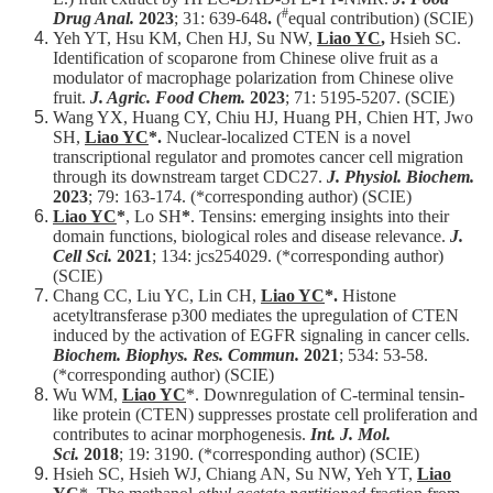
友
#
Drug Anal.
2023
; 31: 639-648
.
(
equal contribution) (SCIE)
會
Yeh YT, Hsu KM, Chen HJ, Su NW,
Liao YC
,
Hsieh SC.
Identification of scoparone from Chinese olive fruit as a
動
modulator of macrophage polarization from Chinese olive
態
fruit.
J. Agric. Food Chem.
2023
; 71: 5195-5207. (SCIE)
Wang YX, Huang CY, Chiu HJ, Huang PH, Chien HT, Jwo
常
SH,
Liao YC
*.
Nuclear-localized CTEN is a novel
用
transcriptional regulator and promotes cancer cell migration
資
through its downstream target CDC27.
J. Physiol. Biochem.
源
2023
; 79: 163-174. (*corresponding author) (SCIE)
Liao YC
*
, Lo SH
*
. Tensins: emerging insights into their
下
domain functions, biological roles and disease relevance.
J.
Cell Sci.
2021
; 134: jcs254029. (*corresponding author)
載
(SCIE)
中
Chang CC, Liu YC, Lin CH,
Liao YC
*.
Histone
心
acetyltransferase p300 mediates the upregulation of CTEN
induced by the activation of EGFR signaling in cancer cells.
捐
Biochem. Biophys. Res. Commun.
2021
; 534: 53-58.
款
(*corresponding author) (SCIE)
專
Wu WM,
Liao YC
*. Downregulation of C-terminal tensin-
like protein (CTEN) suppresses prostate cell proliferation and
區
contributes to acinar morphogenesis.
Int. J. Mol.
Sci.
2018
; 19: 3190. (*corresponding author) (SCIE)
Hsieh SC, Hsieh WJ, Chiang AN, Su NW, Yeh YT,
Liao