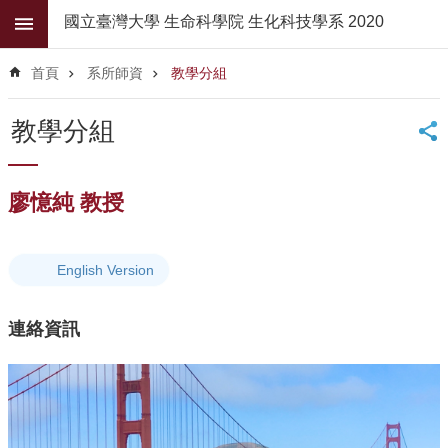
跳到主要內容區塊
國立臺灣大學 生命科學院 生化科技學系 2020
進
階
首頁
系所師資
教學分組
搜
尋
教學分組
公
佈
欄
廖憶純 教授
學
系
簡
English Version
介
連絡資訊
系
所
師
資
高