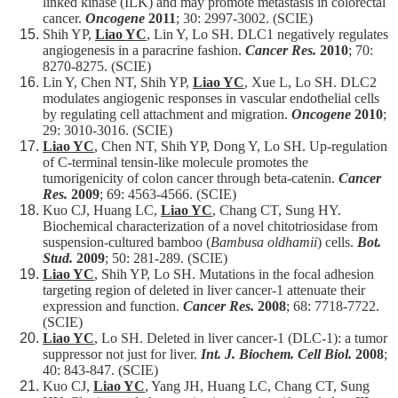
linked kinase (ILK) and may promote metastasis in colorectal
cancer.
Oncogene
2011
; 30: 2997-3002. (SCIE)
Shih YP,
Liao YC
, Lin Y, Lo SH. DLC1 negatively regulates
angiogenesis in a paracrine fashion.
Cancer Res.
2010
; 70:
8270-8275. (SCIE)
Lin Y, Chen NT, Shih YP,
Liao YC
, Xue L, Lo SH. DLC2
modulates angiogenic responses in vascular endothelial cells
by regulating cell attachment and migration.
Oncogene
2010
;
29: 3010-3016. (SCIE)
Liao YC
, Chen NT, Shih YP, Dong Y, Lo SH. Up-regulation
of C-terminal tensin-like molecule promotes the
tumorigenicity of colon cancer through beta-catenin.
Cancer
Res.
2009
; 69: 4563-4566. (SCIE)
Kuo CJ, Huang LC,
Liao YC
, Chang CT, Sung HY.
Biochemical characterization of a novel chitotriosidase from
suspension-cultured bamboo (
Bambusa oldhamii
) cells.
Bot.
Stud.
2009
; 50: 281-289. (SCIE)
Liao YC
, Shih YP, Lo SH. Mutations in the focal adhesion
targeting region of deleted in liver cancer-1 attenuate their
expression and function.
Cancer Res.
2008
; 68: 7718-7722.
(SCIE)
Liao YC
, Lo SH. Deleted in liver cancer-1 (DLC-1): a tumor
suppressor not just for liver.
Int. J. Biochem. Cell Biol.
2008
;
40: 843-847. (SCIE)
Kuo CJ,
Liao YC
, Yang JH, Huang LC, Chang CT, Sung