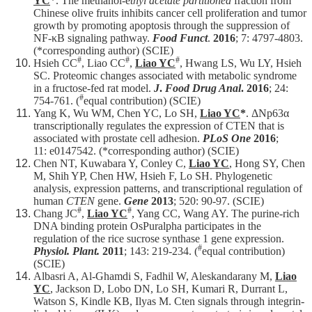
YC
*. The methanol-e
thyl acetate partitioned
fraction from
Chinese olive fruits inhibits cancer cell proliferation and tumor
growth by promoting apoptosis through the suppression of
NF-κB signaling pathway.
Food Funct
.
2016
; 7: 4797-4803.
(*corresponding author) (SCIE)
#
#
#
Hsieh CC
, Liao CC
,
Liao YC
, Hwang LS, Wu LY, Hsieh
SC. Proteomic changes associated with metabolic syndrome
in a fructose-fed rat model.
J
.
Food Drug Anal
.
2016
; 24:
#
754-761. (
equal contribution) (SCIE)
Yang K, Wu WM, Chen YC, Lo SH,
Liao YC
*
. ΔNp63α
transcriptionally regulates the expression of CTEN that is
associated with prostate cell adhesion.
PLoS One
2016
;
11: e0147542. (*corresponding author) (SCIE)
Chen NT, Kuwabara Y, Conley C,
Liao YC
, Hong SY, Chen
M, Shih YP, Chen HW, Hsieh F, Lo SH. Phylogenetic
analysis, expression patterns, and transcriptional regulation of
human
CTEN
gene.
Gene
2013
; 520: 90-97. (SCIE)
#
#
Chang JC
,
Liao YC
, Yang CC, Wang AY. The purine-rich
DNA binding protein OsPuralpha participates in the
regulation of the rice sucrose synthase 1 gene expression.
#
Physiol. Plant.
2011
; 143: 219-234. (
equal contribution)
(SCIE)
Albasri A, Al-Ghamdi S, Fadhil W, Aleskandarany M,
Liao
YC
, Jackson D, Lobo DN, Lo SH, Kumari R, Durrant L,
Watson S, Kindle KB, Ilyas M. Cten signals through integrin-