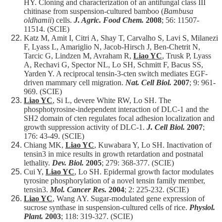
HY. Cloning and characterization of an antifungal class III
chitinase from suspension-cultured bamboo (
Bambusa
oldhamii
) cells.
J. Agric. Food Chem.
2008
; 56: 11507-
11514. (SCIE)
Katz M, Amit I, Citri A, Shay T, Carvalho S, Lavi S, Milanezi
F, Lyass L, Amariglio N, Jacob-Hirsch J, Ben-Chetrit N,
Tarcic G, Lindzen M, Avraham R,
Liao YC
, Trusk P, Lyass
A, Rechavi G, Spector NL, Lo SH, Schmitt F, Bacus SS,
Yarden Y. A reciprocal tensin-3-cten switch mediates EGF-
driven mammary cell migration.
Nat. Cell Biol.
2007
; 9: 961-
969. (SCIE)
Liao YC
, Si L, devere White RW, Lo SH. The
phosphotyrosine-independent interaction of DLC-1 and the
SH2 domain of cten regulates focal adhesion localization and
growth suppression activity of DLC-1.
J. Cell Biol.
2007
;
176: 43-49. (SCIE)
Chiang MK,
Liao YC
, Kuwabara Y, Lo SH. Inactivation of
tensin3 in mice results in growth retardation and postnatal
lethality.
Dev. Biol.
2005
; 279: 368-377. (SCIE)
Cui Y,
Liao YC
, Lo SH. Epidermal growth factor modulates
tyrosine phosphorylation of a novel tensin family member,
tensin3.
Mol. Cancer Res.
2004
; 2: 225-232. (SCIE)
Liao YC
, Wang AY. Sugar-modulated gene expression of
sucrose synthase in suspension-cultured cells of rice.
Physiol.
Plant.
2003
; 118: 319-327. (SCIE)