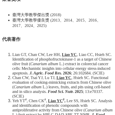
系
所
臺灣大學教學傑出獎 (2018)
師
臺灣大學教學優良獎 (2013、2014、2015、2016、
資
2017、2024、2025)
高
代表著作
中
生
專
Lian GT, Chan CW, Lee HH,
Liao YC
, Liao CC, Hsieh SC.
區
Identification of phosphofructokinase-1 as a target of Chinese
olive fruit (
Canarium album
L.) extract in colorectal cancer
大
cells: Mechanistic insights into cellular energy stress-induced
學
apoptosis.
J. Agric. Food Res.
2026
; 26:102684. (SCIE)
部
Chan CW, Tsai YJ, Lu TJ,
Liao YC
, Hsieh SC. Functional
evaluation of cooking-mimicking extracts from Chinese olive
碩
(
Canarium album
L.) leaves, fruits, and pits using cell-based
and in silico analysis.
Food Sci. Nutr.
2025
; 13:e70337.
博
(SCIE)
士
#
#
#
Yeh YT
, Chen CK
,
Liao YC
,
Lee SS, Hsieh SC.
Analysis
班
and identification of phenolic compounds with
antiproliferative activity from Chinese olive (
Canarium album
系
L.) fruit extract by HPLC-DAD-SPE-TT-NMR.
J. Food