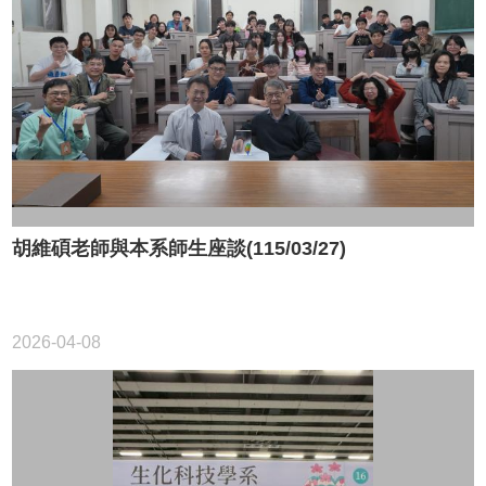
資
源
下
載
中
心
捐
款
專
區
胡維碩老師與本系師生座談(115/03/27)
回
首
頁
2026-04-08
臺
大
首
頁
生
科