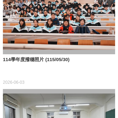
中
生
專
區
大
學
部
碩
博
114學年度撥穗照片 (115/05/30)
士
班
系
友
2026-06-03
會
動
態
常
用