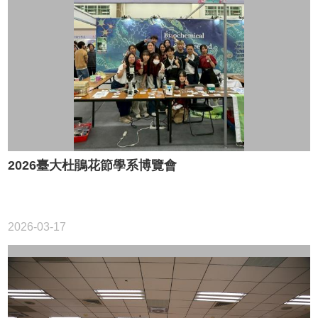
院
首
頁
網
站
導
覽
聯
絡
資
2026臺大杜鵑花節學系博覽會
訊
English
公
2026-03-17
佈
欄
學
系
簡
介