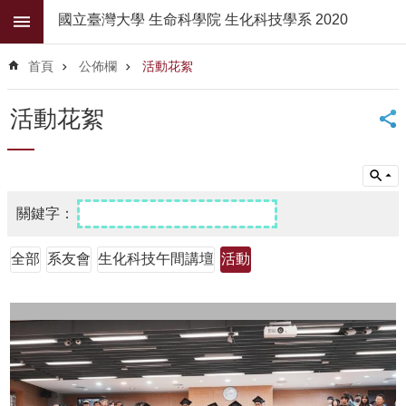
跳到主要內容區塊
國立臺灣大學 生命科學院 生化科技學系 2020
進
階
首頁
公佈欄
活動花絮
搜
尋
活動花絮
公
佈
欄
學
系
簡
全部
系友會
生化科技午間講壇
活動
介
系
所
師
資
高