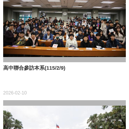
系
所
師
資
高
中
生
專
區
高中聯合參訪本系(115/2/9)
大
學
部
2026-02-10
碩
博
士
班
系