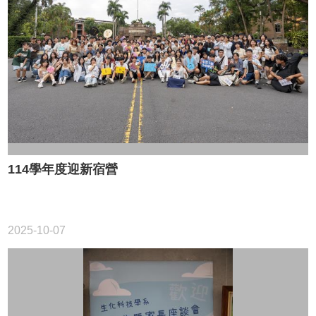
友
會
動
態
常
用
資
源
下
載
114學年度迎新宿營
中
心
捐
2025-10-07
款
專
區