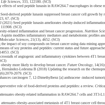
.
Life Sciences
, 333, 122180. (SCI)
 effects of seed peptide lunasin in RAW264.7 macrophages in obese 
d-derived peptide lunasin suppressed breast cancer cell growth by r
23, 67. (SCI)
(2021) Seed peptide lunasin ameliorates obesity-induced inflammatio
, 111908. (SCI)
esity-related inflammation and breast cancer progression.
Nutrition Sci
irin modifies inflammatory mediators and metabolomic profiles and co
 Molecular Sciences
, 21(13), 4652. (SCI)
g the impact of soy compounds on breast cancer using data mining app
ans of soy proteins and peptides: current status and future approach
S14053. (SCI)
 crosstalk of angiogenic and inflammatory cytokines between 4T1 brea
(SCI)
esity more likely to develop breast cancer.
Future Oncology
, 14(16
 Hernández-Ledesma B (2018) Updating the research on the chemopreven
8(6):2070-2079. (SCI)
ances carcinogen 7, 12-Dimethylbenz [a] anthracene -induced tumorige
eventive role of food-derived proteins and peptides: a review.
Critic
tenuates obesity-related inflammation in RAW264.7 cells and 3T3-L1 a
tenuates obesity-associated metastasis of 4T1 breast cancer cell thro