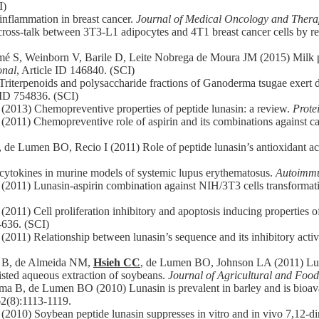
I)
 inflammation in breast cancer.
Journal of Medical Oncology and Thera
ross-talk between 3T3-L1 adipocytes and 4T1 breast cancer cells by r
S, Weinborn V, Barile D, Leite Nobrega de Moura JM (2015) Milk prote
onal
, Article ID 146840. (SCI)
iterpenoids and polysaccharide fractions of Ganoderma tsugae exert diff
e ID 754836. (SCI)
2013) Chemopreventive properties of peptide lunasin: a review.
Prote
11) Chemopreventive role of aspirin and its combinations against c
, de Lumen BO, Recio I (2011) Role of peptide lunasin’s antioxidant ac
e cytokines in murine models of systemic lupus erythematosus.
Autoimmu
011) Lunasin-aspirin combination against NIH/3T3 cells transformat
1) Cell proliferation inhibitory and apoptosis inducing properties of
-636. (SCI)
2011) Relationship between lunasin’s sequence and its inhibitory activ
 B, de Almeida NM,
Hsieh CC
, de Lumen BO, Johnson LA (2011) Lun
isted aqueous extraction of soybeans.
Journal of Agricultural and Foo
 B, de Lumen BO (2010) Lunasin is prevalent in barley and is bioavaila
62(8):1113-1119.
10) Soybean peptide lunasin suppresses in vitro and in vivo 7,12-d