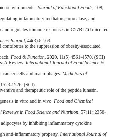
microenvironments.
Journal of Functional Foods
, 108,
egulating inflammatory mediators, aromatase, and
n and regulates immune responses in C57BL/6J mice fed
ences Journal
, 44(3):62-69.
ntributes to the suppression of obesity-associated
roach.
Food & Function
, 2020, 11(5):4561-4570. (SCI)
es: A Review.
International Journal of Food Science &
st cancer cells and macrophages.
Mediators of
):1523-1526. (SCI)
tive and therapeutic role of the peptide lunasin.
nesis in vitro and in vivo.
Food and Chemical
al Reviews in Food Science and Nutrition
, 57(11):2358-
dipocytes by inhibiting inflammatory cytokine
ugh anti-inflammatory property.
International Journal of