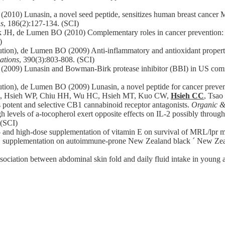
10) Lunasin, a novel seed peptide, sensitizes human breast cancer M
ns
, 186(2):127-134. (SCI)
JH, de Lumen BO (2010) Complementary roles in cancer prevention: pr
)
ution), de Lumen BO (2009) Anti-inflammatory and antioxidant proper
ations
, 390(3):803-808. (SCI)
(2009) Lunasin and Bowman-Birk protease inhibitor (BBI) in US com
ution), de Lumen BO (2009) Lunasin, a novel peptide for cancer preve
S, Hsieh WP, Chiu HH, Wu HC, Hsieh MT, Kuo CW,
Hsieh CC
, Tsao
s potent and selective CB1 cannabinoid receptor antagonists.
Organic &
 levels of a-tocopherol exert opposite effects on IL-2 possibly throu
 (SCI)
- and high-dose supplementation of vitamin E on survival of MRL/lpr 
 E supplementation on autoimmune-prone New Zealand black ´ New Zeal
ociation between abdominal skin fold and daily fluid intake in young a