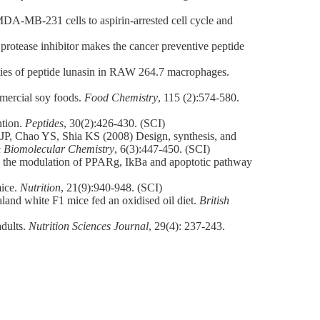
DA-MB-231 cells to aspirin-arrested cell cycle and
otease inhibitor makes the cancer preventive peptide
ties of peptide lunasin in RAW 264.7 macrophages.
mercial soy foods.
Food Chemistry
, 115 (2):574-580.
ntion.
Peptides
, 30(2):426-430. (SCI)
 JP, Chao YS, Shia KS (2008) Design, synthesis, and
 Biomolecular Chemistry
, 6(3):447-450. (SCI)
gh the modulation of PPARg, IkBa and apoptotic pathway
mice.
Nutrition
, 21(9):940-948. (SCI)
and white F1 mice fed an oxidised oil diet.
British
dults.
Nutrition Sciences Journal
, 29(4): 237-243.