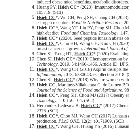
induced obese mice benefiting metabolic disorders
Huang PY,
Hsieh CC
* (2023). Immunomodulatory
105719. (SCI)
Hsieh CC
*, Wu CH, Peng SH, Chang CH (2023) See
estrogen receptors.
Food & Nutrition Research
. 20
Hsieh CC
*, Wang YF, Lin PY, Peng SH, Chou MJ 
high-fat diet.
Food and Chemical Toxicology
, 147
Hsieh CC
* (2020). Seed peptide lunasin abates ob
Hsieh CC
*
, Chiu HH, Wang CH, Kuo CH (2020) Asp
breast cancer cell growth.
International Journal of
Chen SI, Tseng HT,
Hsieh CC
*
(2020) Evaluatin
Chen SI,
Hsieh CC
*
(2019) Chemoprevention by me
Technology
, 2019, 54:1460-1466. Article ID: IJF
Hsieh CC
*, Wang CH (2018) Aspirin disrupts the
Inflammation
, 2018, 6380643. eCollection 2018. 
Chen SI,
Hsieh CC
*
(2018) Why are women with ob
Hsieh CC
, Martínez-Villaluenga C, de Lumen BO,
Journal of the Science of Food and Agriculture
, 9
Hsieh CC
*
, Peng SH, Chou MJ (2017) Obesity enh
Toxicology
, 110:156-164. (SCI)
Hernández-Ledesma B,
Hsieh CC
*
(2017) Chemopr
2376. (SCI)
Hsieh CC
*
, Chou MJ, Wang CH (2017) Lunasin at
production.
PLoS ONE
, 12(2): e0171969. (SCI)
Hsieh CC
*
, Wang CH, Huang YS (2016) Lunasin at