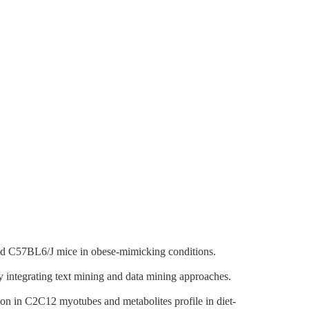
and C57BL6/J mice in obese-mimicking conditions.
integrating text mining and data mining approaches.
tion in C2C12 myotubes and metabolites profile in diet-