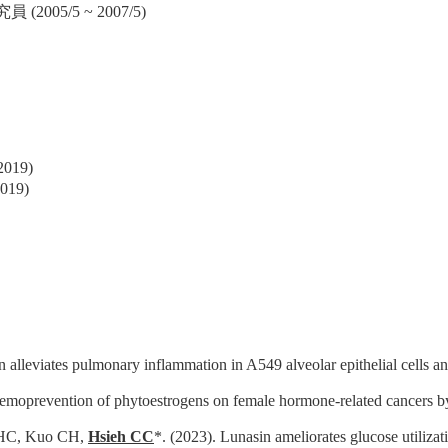
05/5 ~ 2007/5)
19)
19)
 alleviates pulmonary inflammation in A549 alveolar epithelial cells 
emoprevention of phytoestrogens on female hormone-related cancers by 
 HC, Kuo CH,
Hsieh CC
*. (2023). Lunasin ameliorates glucose utiliza