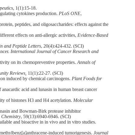
peutics
, 1(1):15-18.
egulating cytokines production.
PLoS ONE
,
in, peptides, and oligosaccharides: effects against the
erent effects on anti-allergic activities,
Evidence-Based
in and Peptide Letters
, 20(4):424-432. (SCI)
ancer.
International Journal of Cancer Research and
tivity on its chemopreventive properties.
Annals of
nity Reviews,
11(1):22-27. (SCI)
ion induced by chemical carcinogens.
Plant Foods for
 anacardic acid and lunasin in human breast cancer
ity of histones H3 and H4 acetylation.
Molecular
asin and Bowman-Birk protease inhibitor
d Chemistry
, 59(13):6940-6946. (SCI)
ble and bioactive in in vivo and in vitro studies.
imethylbenz[a]anthracene-induced tumorigenesis.
Journal