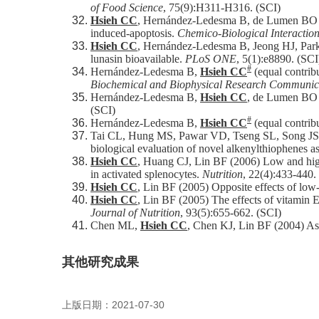
of Food Science
, 75(9):H311-H316. (SCI)
Hsieh CC
, Hernández-Ledesma B, de Lumen BO (20
induced-apoptosis.
Chemico-Biological Interactio
Hsieh CC
, Hernández-Ledesma B, Jeong HJ, Park 
lunasin bioavailable.
PLoS ONE
, 5(1):e8890. (SCI
#
Hernández-Ledesma B,
Hsieh CC
(equal contrib
Biochemical and Biophysical Research Communic
Hernández-Ledesma B,
Hsieh CC
, de Lumen BO 
(SCI)
#
Hernández-Ledesma B,
Hsieh CC
(equal contrib
Tai CL, Hung MS, Pawar VD, Tseng SL, Song J
biological evaluation of novel alkenylthiophenes a
Hsieh CC
, Huang CJ, Lin BF (2006) Low and high
in activated splenocytes.
Nutrition
, 22(4):433-440.
Hsieh CC
, Lin BF (2005) Opposite effects of low
Hsieh CC
, Lin BF (2005) The effects of vitamin
Journal of Nutrition
, 93(5):655-662. (SCI)
Chen ML,
Hsieh CC
, Chen KJ, Lin BF (2004) Ass
其他研究成果
上版日期：2021-07-30