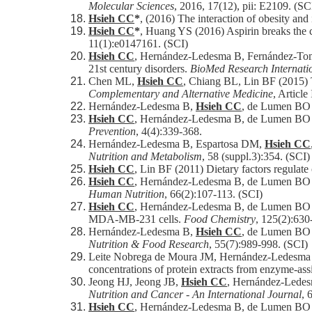
Molecular Sciences
, 2016, 17(12), pii: E2109. (SC
Hsieh CC
*
, (2016) The interaction of obesity and
Hsieh CC
*
, Huang YS (2016) Aspirin breaks the c
11(1):e0147161. (SCI)
Hsieh CC
, Hernández-Ledesma B, Fernández-Tomé 
21st century disorders.
BioMed Research Internati
Chen ML,
Hsieh CC
, Chiang BL, Lin BF (2015) Tr
Complementary and Alternative Medicine
, Articl
Hernández-Ledesma B,
Hsieh CC
, de Lumen BO (
Hsieh CC
, Hernández-Ledesma B, de Lumen BO (20
Prevention
, 4(4):339-368.
Hernández-Ledesma B, Espartosa DM,
Hsieh CC
Nutrition and Metabolism
, 58 (suppl.3):354. (SCI)
Hsieh CC
, Lin BF (2011) Dietary factors regulat
Hsieh CC
, Hernández-Ledesma B, de Lumen BO (2
Human Nutrition
, 66(2):107-113. (SCI)
Hsieh CC
, Hernández-Ledesma B, de Lumen BO (201
MDA-MB-231 cells.
Food Chemistry
, 125(2):630
Hernández-Ledesma B,
Hsieh CC
, de Lumen BO (
Nutrition & Food Research
, 55(7):989-998. (SCI)
Leite Nobrega de Moura JM, Hernández-Ledesma
concentrations of protein extracts from enzyme-ass
Jeong HJ, Jeong JB,
Hsieh CC
, Hernández-Ledesma
Nutrition and Cancer - An International Journal
, 
Hsieh CC
, Hernández-Ledesma B, de Lumen BO (20